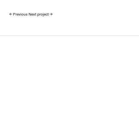
← Previous 
Next project →
1
2