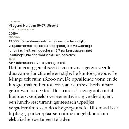
LOCATION
Vliegend Hertlaan 15-97, Utrecht
START / COMPLETION
2019
–
PROGRAM
18.000 m2 kantoorruimte met gemeenschappelijke 
vergaderruimtes op de begane grond, een volwaardige 
lunch faciliteit, een douche en 317 parkeerplaatsen met 
laadmogelijkheden voor elektrisch parkeren
TEAM
APF International, Ares Management
Het in 2009 gerealiseerde en in 2020 gerenoveerde 
duurzame, functionele en stijlvolle kantoorgebouw Le 
Mirage telt ruim 18.000 m². De opvallende vorm en de 
hoogte maken het tot een van de meest herkenbare 
gebouwen in de stad. Het pand telt een groot aantal 
huurders, verdeeld over eenentwintig verdiepingen, 
een lunch-restaurant, gemeenschappelijke 
vergaderruimtes en douchegelegenheid. Uiteraard is er 
bij de 317 parkeerplaatsen ruime mogelijkheid om 
elektrische voertuigen te laden.