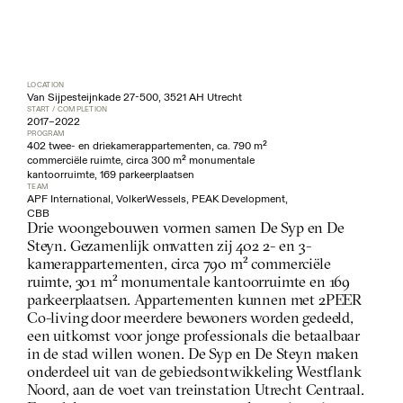
LOCATION
Van Sijpesteijnkade 27-500, 3521 AH Utrecht
START / COMPLETION
2017
–
2022
PROGRAM
402 twee- en driekamerappartementen, ca. 790 m² 
commerciële ruimte, circa 300 m² monumentale 
kantoorruimte, 169 parkeerplaatsen
TEAM
APF International, VolkerWessels, PEAK Development, 
CBB
Drie woongebouwen vormen samen De Syp en De 
Steyn. Gezamenlijk omvatten zij 402 2- en 3-
kamerappartementen, circa 790 m² commerciële 
ruimte, 301 m² monumentale kantoorruimte en 169 
parkeerplaatsen. Appartementen kunnen met 2PEER 
Co-living door meerdere bewoners worden gedeeld, 
een uitkomst voor jonge professionals die betaalbaar 
in de stad willen wonen. De Syp en De Steyn maken 
onderdeel uit van de gebiedsontwikkeling Westflank 
Noord, aan de voet van treinstation Utrecht Centraal. 