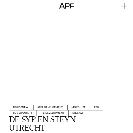
RESIDENTIAL
AREA DEVELOPMENT
MIXED-USE
ESG
SUSTAINABILITY
(RE)DEVELOPMENT
BREEAM
DE SYP EN STEYN
UTRECHT