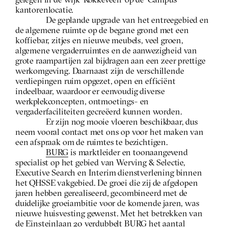
gelegen in de wijk ‘Rokkeveen’ op de ‘Campus’ 
kantorenlocatie.
De geplande upgrade van het entreegebied en 
de algemene ruimte op de begane grond met een 
koffiebar, zitjes en nieuwe meubels, veel groen, 
algemene vergaderruimtes en de aanwezigheid van 
grote raampartijen zal bijdragen aan een zeer prettige 
werkomgeving. Daarnaast zijn de verschillende 
verdiepingen ruim opgezet, open en efficiënt 
indeelbaar, waardoor er eenvoudig diverse 
werkplekconcepten, ontmoetings- en 
vergaderfaciliteiten gecreëerd kunnen worden.
Er zijn nog mooie vloeren beschikbaar, dus 
neem vooral contact met ons op voor het maken van 
een afspraak om de ruimtes te bezichtigen.
BURG
 is marktleider en toonaangevend 
specialist op het gebied van Werving & Selectie, 
Executive Search en Interim dienstverlening binnen 
het QHSSE vakgebied. De groei die zij de afgelopen 
jaren hebben gerealiseerd, gecombineerd met de 
duidelijke groeiambitie voor de komende jaren, was 
nieuwe huisvesting gewenst. Met het betrekken van 
de Einsteinlaan 20 verdubbelt BURG het aantal 