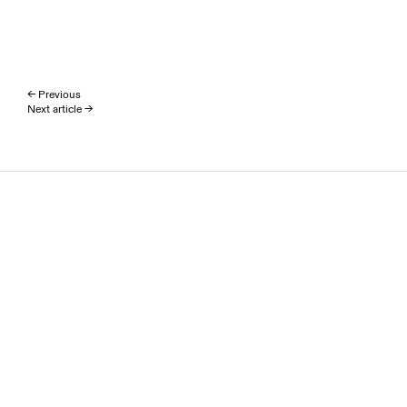
← Previous
Next article →
Homepage
Investment
(Re)Development
Team
News
ESG
APF International B.V.