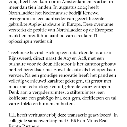
2019, heeft een kantoor in Amsterdam en is actief in 
meer dan tien landen. In augustus 2024 heeft 
NorthLadder het Nederlandse bedrijf Renewd 
overgenomen, een aanbieder van gecertificeerde 
gebruikte Apple-hardware in Europa. Deze overname 
versterkt de positie van NorthLadder op de Europese 
markt en breidt hun aanbod van circulaire IT-
oplossingen verder uit.
Treehouse bevindt zich op een uitstekende locatie in 
Rijnsweerd, direct naast de A27 en A28, met een 
bushalte voor de deur. Hierdoor is het kantoorgebouw 
perfect bereikbaar met zowel de auto als het openbaar 
vervoer. Na een grondige renovatie heeft het pand een 
volledig vernieuwd karakter gekregen, uitgerust met 
moderne technologie en uitgebreide voorzieningen. 
Denk aan 9 vergaderruimtes, 2 stilteruimtes, een 
koffiebar, een grab&go bar, een gym, deelfietsen en tal 
van zitplekken binnen en buiten.
JLL heeft verhuurder bij deze transactie geadviseerd, in 
collegiale samenwerking met CBRE en Muus Real 
Estate Partners.