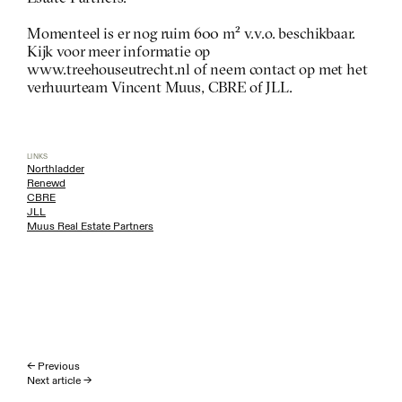
Momenteel is er nog ruim 600 m² v.v.o. beschikbaar. 
Kijk voor meer informatie op 
www.treehouseutrecht.nl of neem contact op met het 
verhuurteam Vincent Muus, CBRE of JLL.
LINKS
Northladder
Renewd
CBRE
JLL
Muus Real Estate Partners
← Previous
Next article →