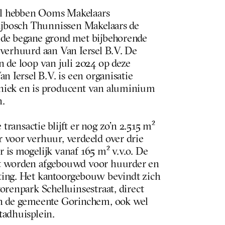
l hebben Ooms Makelaars 
rijbosch Thunnissen Makelaars de 
de begane grond met bijbehorende 
verhuurd aan Van Iersel B.V. De 
 de loop van juli 2024 op deze 
n Iersel B.V. is een organisatie 
niek en is producent van aluminium 
n.
transactie blijft er nog zo’n 2.515 m² 
 voor verhuur, verdeeld over drie 
is mogelijk vanaf 165 m² v.v.o. De 
t worden afgebouwd voor huurder en 
ing. Het kantoorgebouw bevindt zich 
orenpark Schelluinsestraat, direct 
n de gemeente Gorinchem, ook wel 
tadhuisplein.