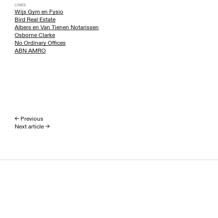
LINKS
Wijs Gym en Fysio
Bird Real Estate
Albers en Van Tienen Notarissen
Osborne Clarke
No Ordinary Offices
ABN AMRO
← Previous
Next article →
Homepage