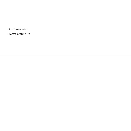
← Previous
Next article →
Homepage
Investment
(Re)Development
Team
News
ESG
APF International B.V.