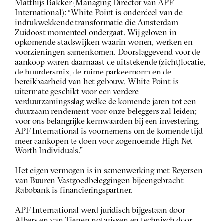
Matthijs Bakker (Managing Director van APF 
International): “White Point is onderdeel van de 
indrukwekkende transformatie die Amsterdam-
Zuidoost momenteel ondergaat. Wij geloven in 
opkomende stadswijken waarin wonen, werken en 
voorzieningen samenkomen. Doorslaggevend voor de 
aankoop waren daarnaast de uitstekende (zicht)locatie, 
de huurdersmix, de ruime parkeernorm en de 
bereikbaarheid van het gebouw. White Point is 
uitermate geschikt voor een verdere 
verduurzamingsslag welke de komende jaren tot een 
duurzaam rendement voor onze beleggers zal leiden; 
voor ons belangrijke kernwaarden bij een investering. 
APF International is voornemens om de komende tijd 
meer aankopen te doen voor zogenoemde High Net 
Worth Individuals.”  
Het eigen vermogen is in samenwerking met Reyersen 
van Buuren Vastgoedbeleggingen bijeengebracht. 
Rabobank is financieringspartner.
APF International werd juridisch bijgestaan door 
Albers en van Tienen notarissen en technisch door 