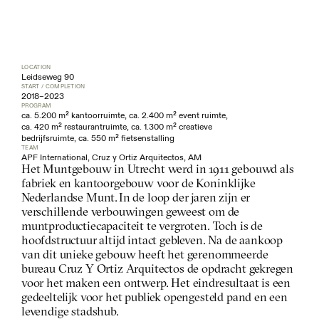
LOCATION
Leidseweg 90
START / COMPLETION
2018
–
2023
PROGRAM
ca. 5.200 m² kantoorruimte, ca. 2.400 m² event ruimte, 
ca. 420 m² restaurantruimte, ca. 1.300 m² creatieve 
bedrijfsruimte, ca. 550 m² fietsenstalling
TEAM
APF International, Cruz y Ortiz Arquitectos, AM
Het Muntgebouw in Utrecht werd in 1911 gebouwd als 
fabriek en kantoorgebouw voor de Koninklijke 
Nederlandse Munt. In de loop der jaren zijn er 
verschillende verbouwingen geweest om de 
muntproductiecapaciteit te vergroten. Toch is de 
hoofdstructuur altijd intact gebleven. Na de aankoop 
van dit unieke gebouw heeft het gerenommeerde 
bureau Cruz Y Ortiz Arquitectos de opdracht gekregen 
voor het maken een ontwerp. Het eindresultaat is een 
gedeeltelijk voor het publiek opengesteld pand en een 
levendige stadshub. 