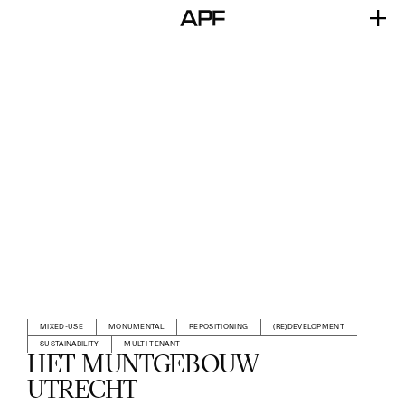
MIXED-USE
MONUMENTAL
REPOSITIONING
(RE)DEVELOPMENT
SUSTAINABILITY
MULTI-TENANT
HET MUNTGEBOUW
UTRECHT