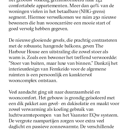
het gebouw volledig getransformeerd naar 142 
comfortabele appartementen. Meer dan 90% van de 
woningen vielen in het betaalbare (NHG-grens) 
segment. Hiermee verwelkomen we ruim 250 nieuwe 
bewoners die hun wooncarrière een mooie start of 
goed vervolg hebben gegeven.
De nieuwe glooiende gevels, die prachtig contrasteren 
met de robuuste, hangende balkons, geven The 
Harbour House een uitstraling die zowel stoer als 
warm is. Zoals een bewoner het treffend verwoordde: 
"Stoer van buiten, maar luxe van binnen." Dankzij het 
interieurdesign van Femkeido voor de algemene 
ruimten is een persoonlijk en karaktervol 
wooncomplex ontstaan.
Veel aandacht ging uit naar duurzaamheid en 
wooncomfort. Het gebouw is grondig geïsoleerd met 
een dik pakket aan gevel- en dakisolatie en maakt voor 
zowel verwarming als koeling gebruik van 
luchtwarmtepompen  van het Vaanster EQw systeem. 
De vergrote raampartijen zorgen voor extra veel 
daglicht en passieve zonnewarmte. De verschillende 