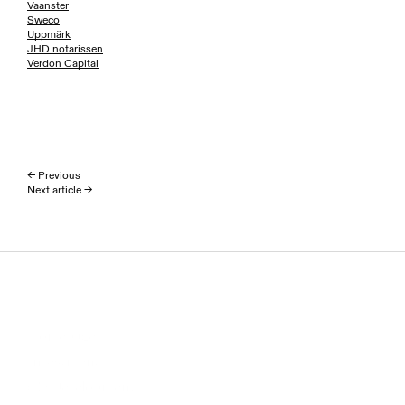
Vaanster
Sweco
Uppmärk
JHD notarissen
Verdon Capital
← Previous
Next article →
Homepage
Investment
(Re)Development