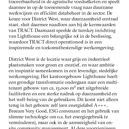
traceerbaarheid in de agrarische voedselketen en speelt 
daarmee in op de toenemende vraag naar duurzame 
werkwijzen en efficiënt databeheer in de sector. De 
keuze voor District West, waar duurzaamheid centraal 
staat, sluit daarmee naadloos aan bij de kernwaarden 
van TRACT. Daarnaast speelde de turnkey inrichting 
van Lighthouse een belangrijke rol in de beslissing, 
waardoor TRACT direct operationeel is in een 
inspirerende en toekomstbestendige werkomgeving.  
District West is de locatie waar grijs en industrieel 
plaatsmaken voor groen en creatief, en waar ambitie 
en inspiratie samenkomen in een levendige, stedelijke 
werkomgeving. Het kantoorgebouw Lighthouse heeft 
een grondige transformatie ondergaan naar een multi-
tenant gebouw van ca. 13.000 m² met uitgebreide 
faciliteiten en een sterke nadruk op duurzaamheid en 
het well-being van de gebruikers. Dit komt niet alleen 
terug in het gebouw zelf (een energielabel A+++, 
Breeam Very Good, ESG convenant en het gebruik van 
slimme technologie om o.a. het energiegebruik te 
verminderen), maar ook in de aanwezigheid van on-
site community management. Al deze voorzieningen 