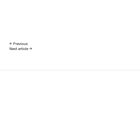
← Previous
Next article →
Homepage
Investment
(Re)Development
Team
News