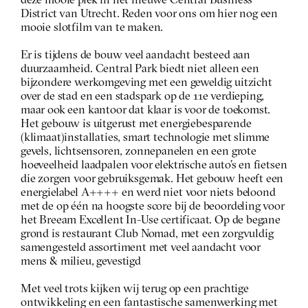
deze mooie plek in het nieuwe Central Business 
District van Utrecht. Reden voor ons om hier nog een 
mooie slotfilm van te maken.
Er is tijdens de bouw veel aandacht besteed aan 
duurzaamheid. Central Park biedt niet alleen een 
bijzondere werkomgeving met een geweldig uitzicht 
over de stad en een stadspark op de 11e verdieping, 
maar ook een kantoor dat klaar is voor de toekomst. 
Het gebouw is uitgerust met energiebesparende 
(klimaat)installaties, smart technologie met slimme 
gevels, lichtsensoren, zonnepanelen en een grote 
hoeveelheid laadpalen voor elektrische auto’s en fietsen 
die zorgen voor gebruiksgemak. Het gebouw heeft een 
energielabel A++++ en werd niet voor niets beloond 
met de op één na hoogste score bij de beoordeling voor 
het Breeam Excellent In-Use certificaat. Op de begane 
grond is restaurant Club Nomad, met een zorgvuldig 
samengesteld assortiment met veel aandacht voor 
mens & milieu, gevestigd
Met veel trots kijken wij terug op een prachtige 
ontwikkeling en een fantastische samenwerking met 