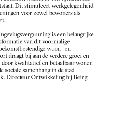
staat. Dit stimuleert werkgelegenheid 
ieningen voor zowel bewoners als 
t. 
mgevingsvergunning is een belangrijke 
nsformatie van dit voormalige 
toekomstbestendige woon- en 
t draagt bij aan de verdere groei en 
door kwalitatief en betaalbaar wonen 
e sociale samenhang in de stad 
nk, Directeur Ontwikkeling bij Being
ikkeling van Being, Amvest en APF 
werp van NUDUS en BOOM Landscape in 
dgevende ingenieurs en Deerns. 
economisch advies.