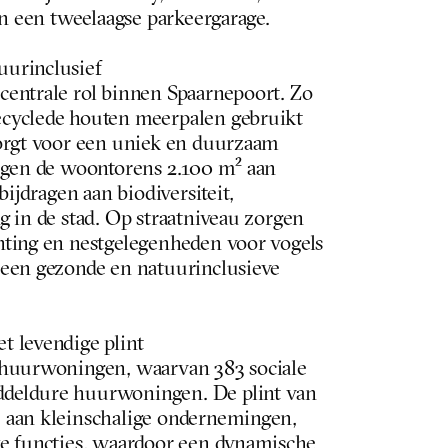
en een tweelaagse parkeergarage.
urinclusief
entrale rol binnen Spaarnepoort. Zo 
cyclede houten meerpalen gebruikt 
orgt voor een uniek en duurzaam 
jgen de woontorens 2.100 m² aan 
bijdragen aan biodiversiteit, 
 in de stad. Op straatniveau zorgen 
ting en nestgelegenheden voor vogels 
een gezonde en natuurinclusieve 
t levendige plint
 huurwoningen, waarvan 383 sociale 
eldure huurwoningen. De plint van 
 aan kleinschalige ondernemingen, 
e functies, waardoor een dynamische 