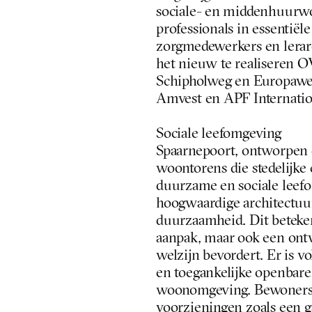
sociale- en middenhuurwon
professionals in essentiële
zorgmedewerkers en leraren
het nieuw te realiseren O
Schipholweg en Europaweg,
Amvest en APF Internation
Sociale leefomgeving
Spaarnepoort, ontworpen 
woontorens die stedelijke
duurzame en sociale leefom
hoogwaardige architectuur 
duurzaamheid. Dit betekent
aanpak, maar ook een ont
welzijn bevordert. Er is v
en toegankelijke openbare 
woonomgeving. Bewoners p
voorzieningen zoals een g