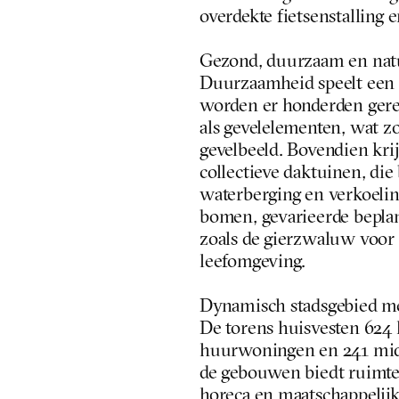
overdekte fietsenstalling 
Gezond, duurzaam en natu
Duurzaamheid speelt een c
worden er honderden gere
als gevelelementen, wat z
gevelbeeld. Bovendien kri
collectieve daktuinen, die 
waterberging en verkoeling
bomen, gevarieerde beplan
zoals de gierzwaluw voor 
leefomgeving.
Dynamisch stadsgebied me
De torens huisvesten 624
huurwoningen en 241 midd
de gebouwen biedt ruimte
horeca en maatschappelijk