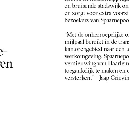
en bruisende stadswijk ont
en zorgt voor extra voorz
bezoekers van Spaarnepoor
“Met de onherroepelijke o
mijlpaal bereikt in de tra
- 
kantorengebied naar een 
werkomgeving. Spaarnepoor
en 
vernieuwing van Haarlem 
toegankelijk te maken en d
versterken.” – Jaap Grievi
Spaarnepoort is een ontw
International, naar ont
samenwerking met IMd Raa
SkaaL verzorgde het bouw