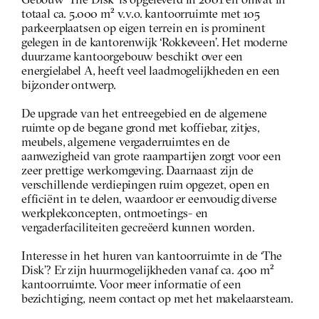
Gebouw ‘The Disk’ is opgeleverd in 2001 en omvat in 
totaal ca. 5.000 m² v.v.o. kantoorruimte met 105 
parkeerplaatsen op eigen terrein en is prominent 
gelegen in de kantorenwijk ‘Rokkeveen’. Het moderne 
duurzame kantoorgebouw beschikt over een 
energielabel A, heeft veel laadmogelijkheden en een 
bijzonder ontwerp.
De upgrade van het entreegebied en de algemene 
ruimte op de begane grond met koffiebar, zitjes, 
meubels, algemene vergaderruimtes en de 
aanwezigheid van grote raampartijen zorgt voor een 
zeer prettige werkomgeving. Daarnaast zijn de 
verschillende verdiepingen ruim opgezet, open en 
efficiënt in te delen, waardoor er eenvoudig diverse 
werkplekconcepten, ontmoetings- en 
vergaderfaciliteiten gecreëerd kunnen worden.
Interesse in het huren van kantoorruimte in de ‘The 
Disk’? Er zijn huurmogelijkheden vanaf ca. 400 m² 
kantoorruimte. Voor meer informatie of een 
bezichtiging, neem contact op met het makelaarsteam.