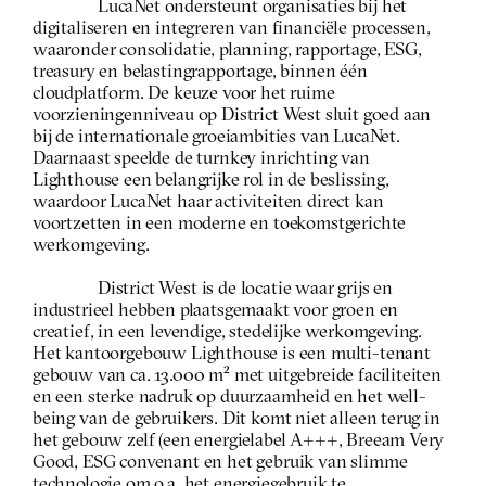
LucaNet ondersteunt organisaties bij het 
digitaliseren en integreren van financiële processen, 
waaronder consolidatie, planning, rapportage, ESG, 
treasury en belastingrapportage, binnen één 
cloudplatform. De keuze voor het ruime 
voorzieningenniveau op District West sluit goed aan 
bij de internationale groeiambities van LucaNet. 
Daarnaast speelde de turnkey inrichting van 
Lighthouse een belangrijke rol in de beslissing, 
waardoor LucaNet haar activiteiten direct kan 
voortzetten in een moderne en toekomstgerichte 
werkomgeving.
District West is de locatie waar grijs en 
industrieel hebben plaatsgemaakt voor groen en 
creatief, in een levendige, stedelijke werkomgeving. 
Het kantoorgebouw Lighthouse is een multi-tenant 
gebouw van ca. 13.000 m² met uitgebreide faciliteiten 
en een sterke nadruk op duurzaamheid en het well-
being van de gebruikers. Dit komt niet alleen terug in 
het gebouw zelf (een energielabel A+++, Breeam Very 
Good, ESG convenant en het gebruik van slimme 
technologie om o.a. het energiegebruik te 