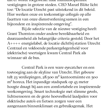
dat er wordt toegewerkt naar multidisciplinaire 
vestigingen in grotere steden. CEO Marcel Blöte licht 
toe: “De locatie Utrecht past uitstekend in dit beleid. 
Hier werken onze en toekomstige collega’s op alle 
facetten van onze dienstverlening samen in een 
bijzondere en inspirerende omgeving”.
Bij de selectie van de nieuwe vestiging heeft 
Grant Thornton onder andere bereikbaarheid en 
duurzaamheid als belangrijke criteria gesteld. Door het 
A++++ energielabel, de locatie dichtbij station Utrecht 
Centraal en voldoende parkeergelegenheid voor 
(elektrische) voertuigen kwam Central Park als 
winnaar uit de bus.
Central Park is een ware eyecatcher en een 
toevoeging aan de skyline van Utrecht. Het gebouw 
telt 23 verdiepingen, 28.500 m² kantoorruimte en 500 
m² horeca. Het inpandige stadspark op 45 meter 
hoogte draagt bij aan een comfortabele en inspirerende 
werkomgeving. Smart technologie met slimme gevels, 
lichtsensoren en de grote hoeveelheid laadpalen voor 
elektrische auto’s en fietsen zorgen voor een 
aangenaam binnenklimaat en gebruiksgemak. Het 