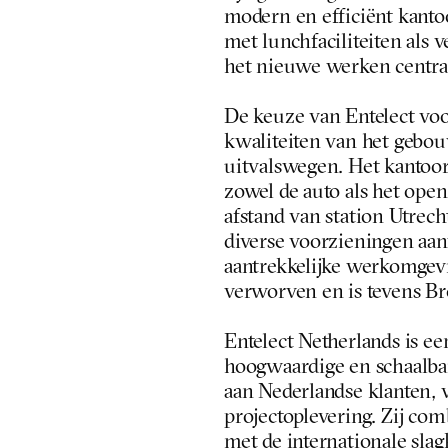
modern en efficiënt kanto
met lunchfaciliteiten als 
het nieuwe werken centraa
De keuze van Entelect voo
kwaliteiten van het gebouw
uitvalswegen. Het kantoor
zowel de auto als het open
afstand van station Utrecht
diverse voorzieningen aanw
aantrekkelijke werkomgevi
verworven en is tevens Br
Entelect Netherlands is ee
hoogwaardige en schaalbar
aan Nederlandse klanten, v
projectoplevering. Zij com
met de internationale slagk