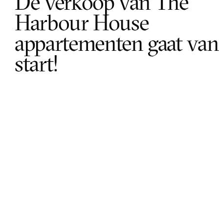
De verkoop van The 
Harbour House 
appartementen gaat van 
start!
← Previous
Next article →
Homepage
Investment
(Re)Development