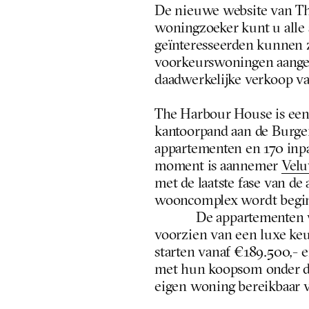
De nieuwe website van The
woningzoeker kunt u alle 
geïnteresseerden kunnen z
voorkeurswoningen aangeve
daadwerkelijke verkoop v
The Harbour House is een 
kantoorpand aan de Burge
appartementen en 170 inpa
moment is aannemer 
Vel
met de laatste fase van de
wooncomplex wordt begin
De appartementen w
voorzien van een luxe k
starten vanaf €189.500,- 
met hun koopsom onder d
eigen woning bereikbaar v