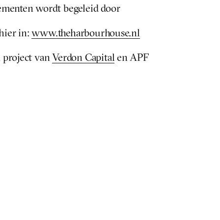
ementen wordt begeleid door 
hier in: 
www.theharbourhouse.nl
project van 
Verdon Capital
 en APF 
Select Language
English
↓