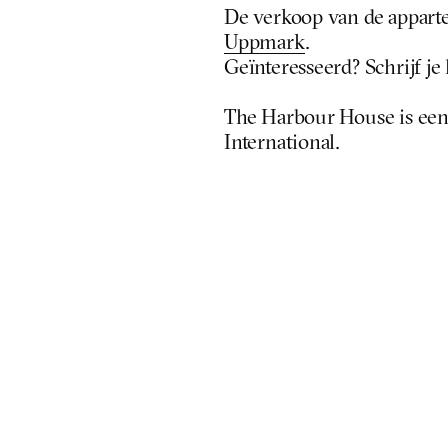
De verkoop van de appart
Uppmark
.
Geïnteresseerd? Schrijf je 
The Harbour House is een 
International
.
APF International B.V.
Sarphatikade 13
1017WV Amsterdam, Nederland