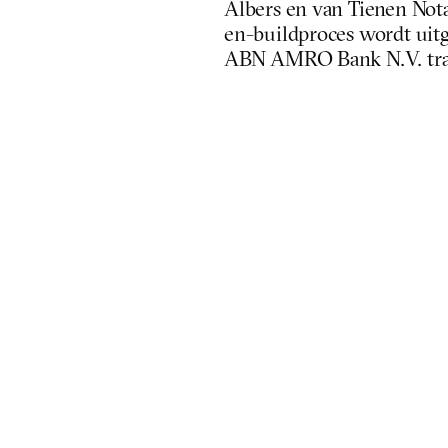
Albers en van Tienen Nota
en-buildproces wordt uitg
ABN AMRO Bank N.V. trad 
LINKS
Wijs Gym en Fysio
Bird Real Estate
Albers en Van Tienen Notarissen
Osborne Clarke
No Ordinary Offices
ABN AMRO