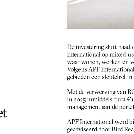
De investering sluit naadlo
International op mixed-us
waar wonen, werken en voo
Volgens APF International 
gebieden een sleutelrol in 
Met de verwerving van BO
in 2025 inmiddels circa €1
management aan de portef
t 
APF International werd bi
geadviseerd door Bird Real