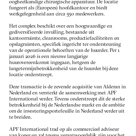
oogheelkundige chirurgische apparatuur. De locatie 
fungeert als (Europees) hoofdkantoor en biedt 
werkgelegenheid aan circa 550 medewerkers.
Het complex beschikt over een hoogwaardige en 
gediversifieerde invulling, bestaande uit 
kantoorruimte, cleanrooms, productiefaciliteiten en 
opslagruimten, specifiek ingericht ter ondersteuning 
van de operationele behoeften van de huurder. Per 1 
januari 2026 is een nieuwe langjarige 
huurovereenkomst ingegaan, hetgeen de 
langetermijnbetrokkenheid van de huurder bij deze 
locatie onderstreept.
Deze transactie is de zevende acquisitie van Alderan in 
Nederland en versterkt de samenwerking met APF 
International verder. Tevens onderstreept dit de sterke 
betrokkenheid bij de Nederlandse markt en de ambitie 
om de investeringsportefeuille in Nederland verder uit 
te breiden.
APF International trad op als commercieel adviseur 
van koper en zal tevens verantwoordelijk zijn voor het 